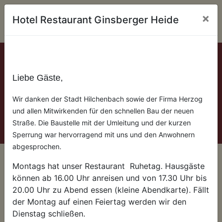
×
Hotel Restaurant Ginsberger Heide
Liebe Gäste,
Previous
Next
Wir danken der Stadt Hilchenbach sowie der Firma Herzog
und allen Mitwirkenden für den schnellen Bau der neuen
Straße. Die Baustelle mit der Umleitung und der kurzen
Sperrung war hervorragend mit uns und den Anwohnern
abgesprochen.
Home
Montags hat unser Restaurant Ruhetag. Hausgäste
können ab 16.00 Uhr anreisen und von 17.30 Uhr bis
20.00 Uhr zu Abend essen (kleine Abendkarte). Fällt
Herzlich willkommen im Hotel Ginsberger Heide.
der Montag auf einen Feiertag werden wir den
Unser Haus liegt inmitten der Natur und ist ein
Dienstag schließen.
Qualitätsbetrieb am Weg der Sinne, dem