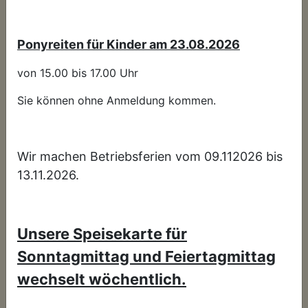
Rothaarsteig. Erleben Sie Natur pur und besuchen
Sie unser Haus. Wer uns findet, findet uns gut! Bei
uns trinken Sie belebtes Wasser nach Johann
Ponyreiten für Kinder am 23.08.2026
Grander. Die Familie Leyener und das gesamte
Team möchten Sie gerne verwöhnen.
von 15.00 bis 17.00 Uhr
Öffnungszeiten: Dienstag bis Sonntag 9.00 Uhr
Sie können ohne Anmeldung kommen.
bis 22.00 Uhr. Montags Ruhetag.
Wir machen Betriebsferien vom 09.112026 bis
13.11.2026.
Hotel · Restaurant · Ginsberger Heide | Hof Ginsberg 2
| 57271 Hilchenbach - Lützel | Tel.: +49 (0) 27 33 / 32
24 |
info@ginsberger-heide.de
|
Impressum
|
Unsere Speisekarte für
Datenschutz
Sonntagmittag und Feiertagmittag
wechselt wöchentlich.